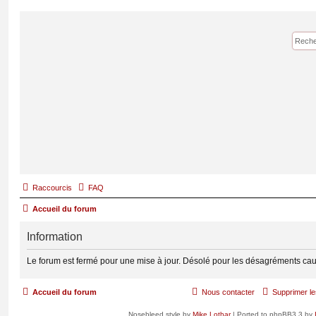
Raccourcis
FAQ
Accueil du forum
Information
Le forum est fermé pour une mise à jour. Désolé pour les désagréments cau
Accueil du forum
Nous contacter
Supprimer le
Nosebleed style by
Mike Lothar
| Ported to phpBB3.3 by