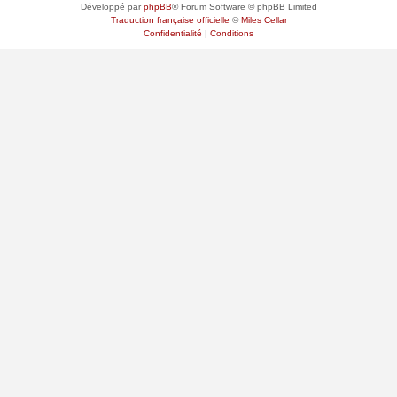
Développé par
phpBB
® Forum Software © phpBB Limited
Traduction française officielle
©
Miles Cellar
Confidentialité
|
Conditions