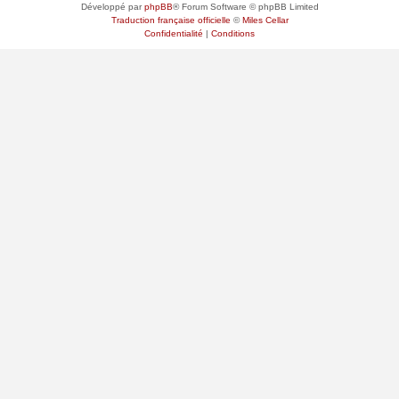
Développé par
phpBB
® Forum Software © phpBB Limited
Traduction française officielle
©
Miles Cellar
Confidentialité
|
Conditions