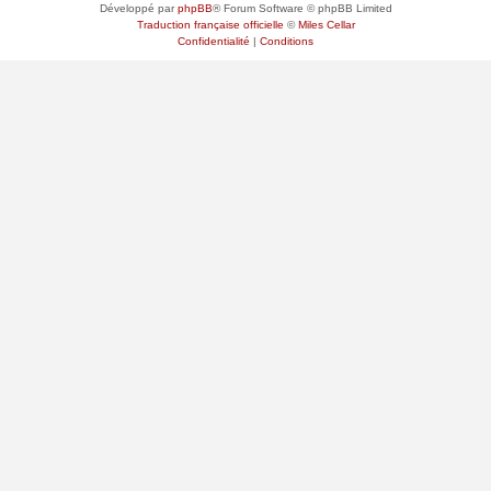
Développé par
phpBB
® Forum Software © phpBB Limited
Traduction française officielle
©
Miles Cellar
Confidentialité
|
Conditions