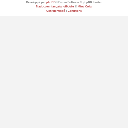
Développé par
phpBB
® Forum Software © phpBB Limited
Traduction française officielle
©
Miles Cellar
Confidentialité
|
Conditions