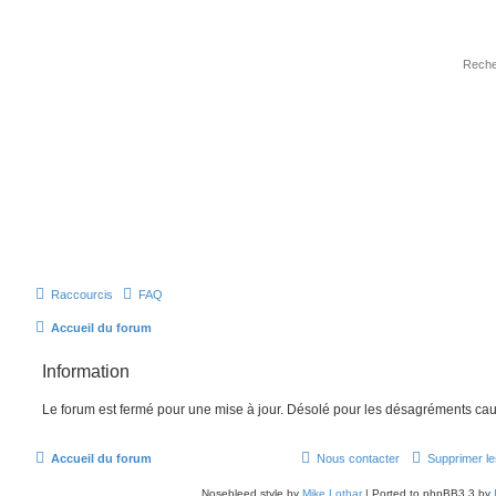
Raccourcis
FAQ
Accueil du forum
Information
Le forum est fermé pour une mise à jour. Désolé pour les désagréments cau
Accueil du forum
Nous contacter
Supprimer le
Nosebleed style by
Mike Lothar
| Ported to phpBB3.3 by