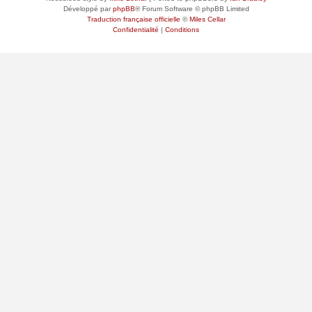
Développé par
phpBB
® Forum Software © phpBB Limited
Traduction française officielle
©
Miles Cellar
Confidentialité
|
Conditions