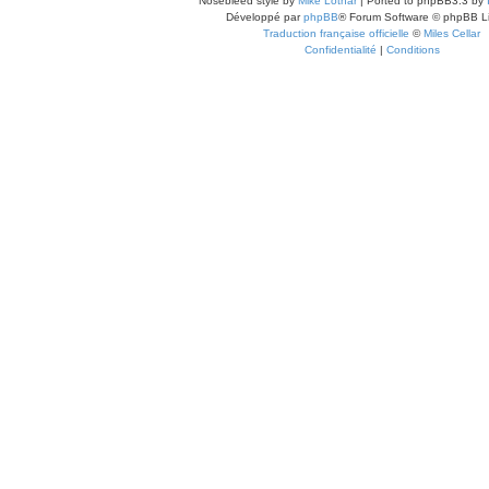
Nosebleed style by
Mike Lothar
| Ported to phpBB3.3 by
Développé par
phpBB
® Forum Software © phpBB L
Traduction française officielle
©
Miles Cellar
Confidentialité
|
Conditions