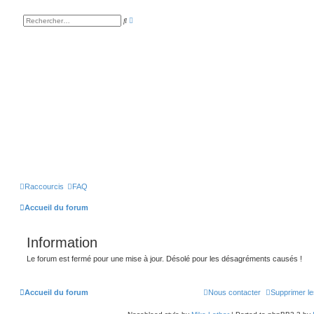
R
R
e
e
c
c
h
h
e
e
r
r
c
c
h
h
e
e
a
r
v
a
n
c
é
e
Raccourcis
FAQ
Accueil du forum
Information
Le forum est fermé pour une mise à jour. Désolé pour les désagréments causés !
Accueil du forum
Nous contacter
Supprimer le