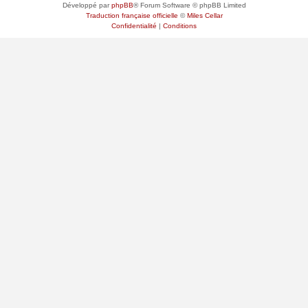
Développé par
phpBB
® Forum Software © phpBB Limited
Traduction française officielle
©
Miles Cellar
Confidentialité
|
Conditions