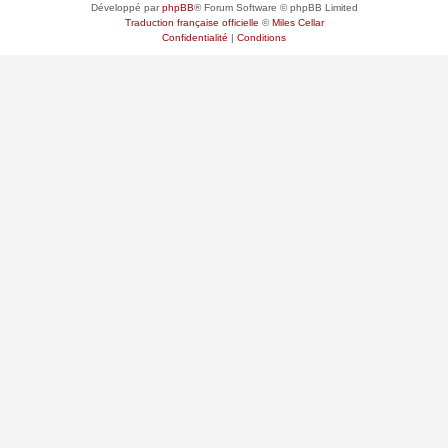
Développé par
phpBB
® Forum Software © phpBB Limited
Traduction française officielle
©
Miles Cellar
Confidentialité
|
Conditions