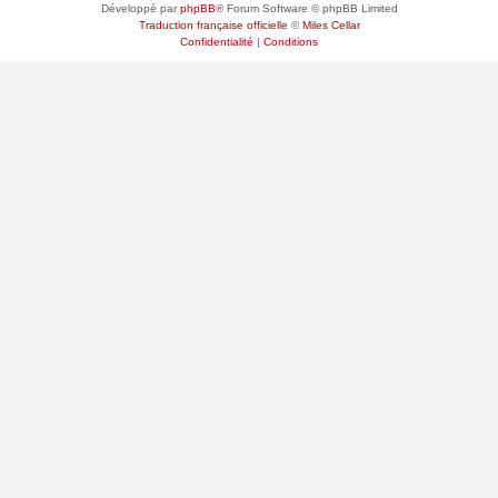
Développé par
phpBB
® Forum Software © phpBB Limited
Traduction française officielle
©
Miles Cellar
Confidentialité
|
Conditions