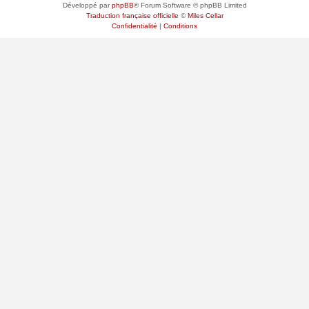
Développé par
phpBB
® Forum Software © phpBB Limited
Traduction française officielle
©
Miles Cellar
Confidentialité
|
Conditions