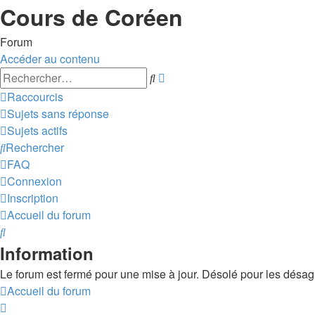
Cours de Coréen
Forum
Accéder au contenu
Recherche
Rechercher
avancée
Raccourcis
Sujets sans réponse
Sujets actifs
Rechercher
FAQ
Connexion
Inscription
Accueil du forum
Rechercher
Information
Le forum est fermé pour une mise à jour. Désolé pour les désa
Accueil du forum