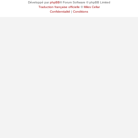
Développé par
phpBB
® Forum Software © phpBB Limited
Traduction française officielle
©
Miles Cellar
Confidentialité
|
Conditions