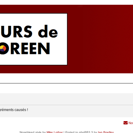
gréments causés !
No
Nosebleed style by
Mike Lothar
| Ported to phpBB3.3 by
Ian Bradley