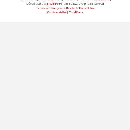
Développé par
phpBB
® Forum Software © phpBB Limited
Traduction française officielle
©
Miles Cellar
Confidentialité
|
Conditions