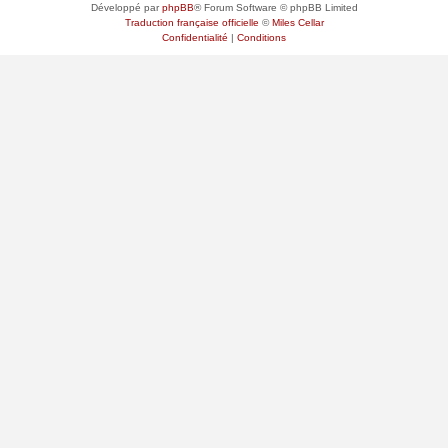
Développé par
phpBB
® Forum Software © phpBB Limited
Traduction française officielle
©
Miles Cellar
Confidentialité
|
Conditions