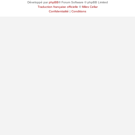
Développé par
phpBB
® Forum Software © phpBB Limited
Traduction française officielle
©
Miles Cellar
Confidentialité
|
Conditions