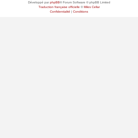
Développé par
phpBB
® Forum Software © phpBB Limited
Traduction française officielle
©
Miles Cellar
Confidentialité
|
Conditions