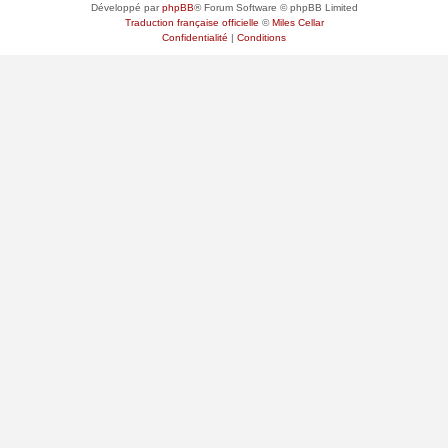
Développé par
phpBB
® Forum Software © phpBB Limited
Traduction française officielle
©
Miles Cellar
Confidentialité
|
Conditions