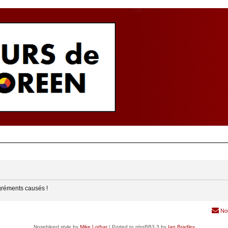
gréments causés !
No
Nosebleed style by
Mike Lothar
| Ported to phpBB3.3 by
Ian Bradley