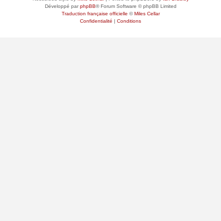
Développé par
phpBB
® Forum Software © phpBB Limited
Traduction française officielle
©
Miles Cellar
Confidentialité
|
Conditions