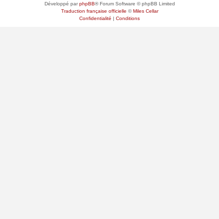
Développé par
phpBB
® Forum Software © phpBB Limited
Traduction française officielle
©
Miles Cellar
Confidentialité
|
Conditions