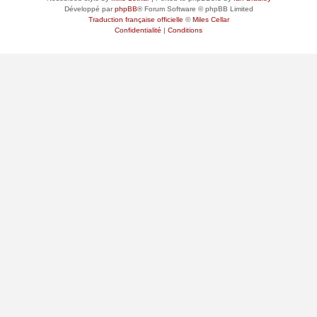
Développé par
phpBB
® Forum Software © phpBB Limited
Traduction française officielle
©
Miles Cellar
Confidentialité
|
Conditions