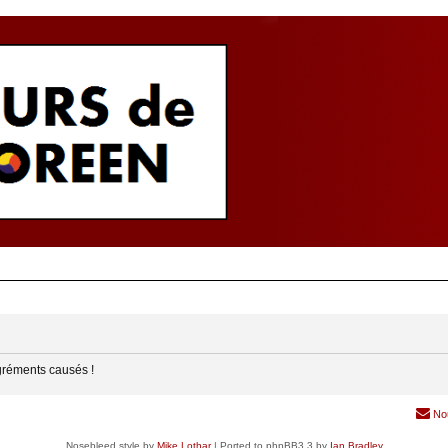
gréments causés !
No
Nosebleed style by
Mike Lothar
| Ported to phpBB3.3 by
Ian Bradley