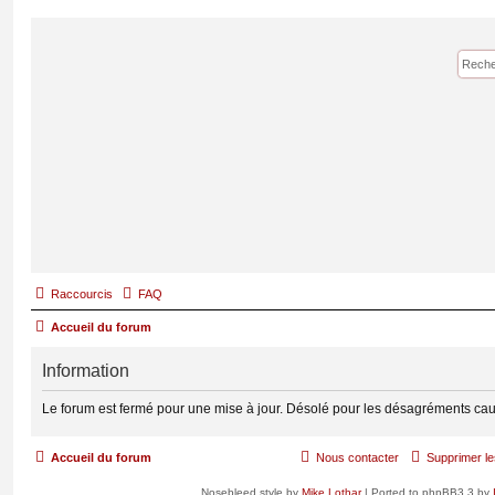
Raccourcis
FAQ
Accueil du forum
Information
Le forum est fermé pour une mise à jour. Désolé pour les désagréments cau
Accueil du forum
Nous contacter
Supprimer le
Nosebleed style by
Mike Lothar
| Ported to phpBB3.3 by