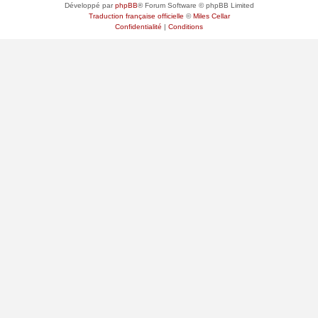
Développé par
phpBB
® Forum Software © phpBB Limited
Traduction française officielle
©
Miles Cellar
Confidentialité
|
Conditions