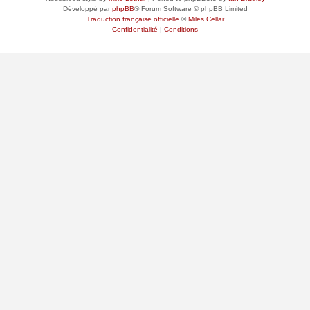
Développé par
phpBB
® Forum Software © phpBB Limited
Traduction française officielle
©
Miles Cellar
Confidentialité
|
Conditions