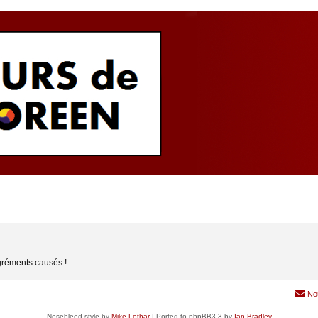
gréments causés !
No
Nosebleed style by
Mike Lothar
| Ported to phpBB3.3 by
Ian Bradley