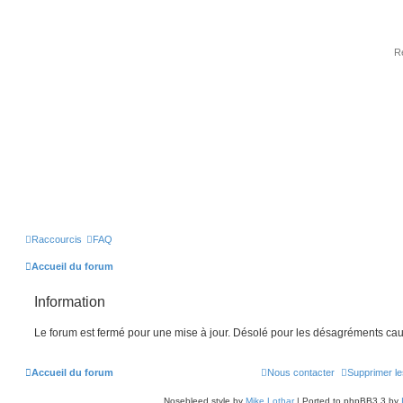
Raccourcis
FAQ
Accueil du forum
Information
Le forum est fermé pour une mise à jour. Désolé pour les désagréments cau
Accueil du forum
Nous contacter
Supprimer le
Nosebleed style by
Mike Lothar
| Ported to phpBB3.3 by