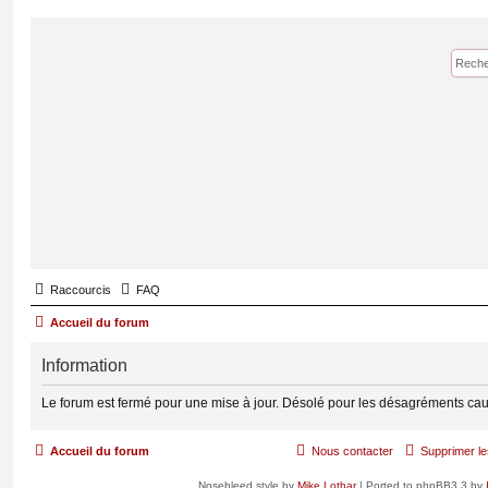
Raccourcis
FAQ
Accueil du forum
Information
Le forum est fermé pour une mise à jour. Désolé pour les désagréments cau
Accueil du forum
Nous contacter
Supprimer le
Nosebleed style by
Mike Lothar
| Ported to phpBB3.3 by