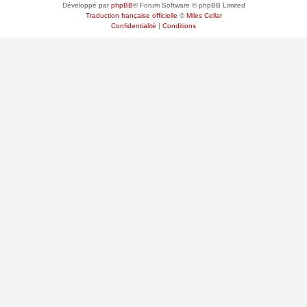
Développé par
phpBB
® Forum Software © phpBB Limited
Traduction française officielle
©
Miles Cellar
Confidentialité
|
Conditions