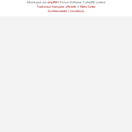
Développé par
phpBB
® Forum Software © phpBB Limited
Traduction française officielle
©
Miles Cellar
Confidentialité
|
Conditions