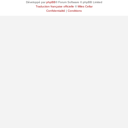
Développé par
phpBB
® Forum Software © phpBB Limited
Traduction française officielle
©
Miles Cellar
Confidentialité
|
Conditions