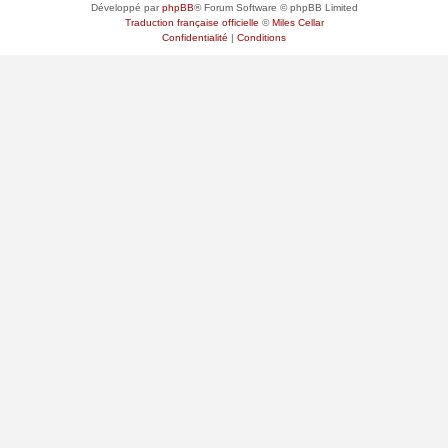
Développé par
phpBB
® Forum Software © phpBB Limited
Traduction française officielle
©
Miles Cellar
Confidentialité
|
Conditions