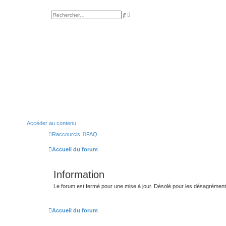
R
R
e
e
c
c
h
h
e
e
r
r
c
c
h
h
e
e
a
r
v
a
n
c
é
e
Accéder au contenu
Raccourcis
FAQ
Accueil du forum
Information
Le forum est fermé pour une mise à jour. Désolé pour les désagrémen
Accueil du forum