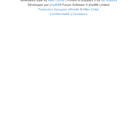
Nosebleed style by
Mike Lothar
| Ported to phpBB3.3 by
Ian Bradley
Développé par
phpBB
® Forum Software © phpBB Limited
Traduction française officielle
©
Miles Cellar
Confidentialité
|
Conditions