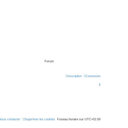
Forum
Inscription
Connexion
R
e
c
h
e
r
Nous contacter
Supprimer les cookies
Fuseau horaire sur
UTC+01:00
c