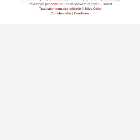
Développé par
phpBB
® Forum Software © phpBB Limited
Traduction française officielle
©
Miles Cellar
Confidentialité
|
Conditions