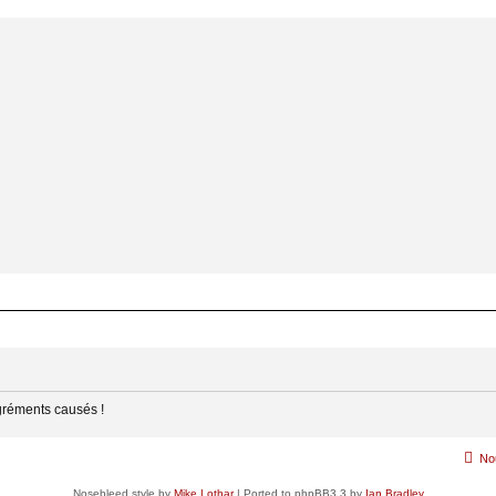
gréments causés !
No
Nosebleed style by
Mike Lothar
| Ported to phpBB3.3 by
Ian Bradley