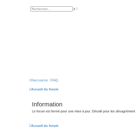
R
R
e
e
c
c
h
h
e
e
r
r
c
c
h
h
e
e
a
r
v
a
n
c
é
e
Raccourcis
FAQ
Accueil du forum
Information
Le forum est fermé pour une mise à jour. Désolé pour les désagrémen
Accueil du forum