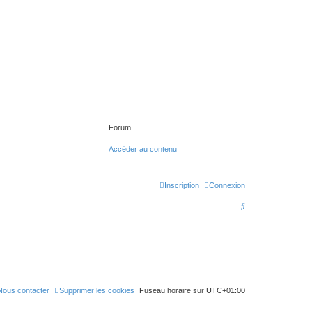
Forum
Accéder au contenu
Inscription
Connexion
R
e
c
h
e
r
Nous contacter
Supprimer les cookies
Fuseau horaire sur
UTC+01:00
c