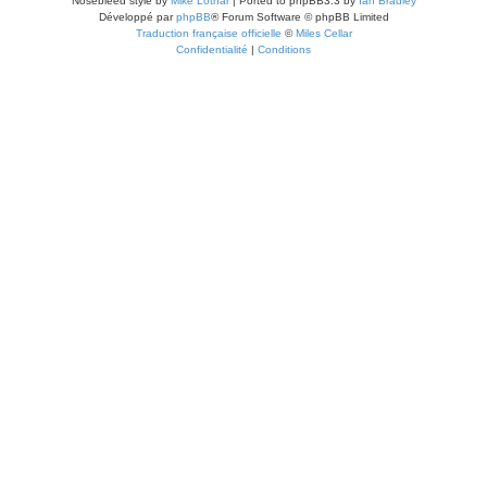
Nosebleed style by
Mike Lothar
| Ported to phpBB3.3 by
Ian Bradley
Développé par
phpBB
® Forum Software © phpBB Limited
Traduction française officielle
©
Miles Cellar
Confidentialité
|
Conditions