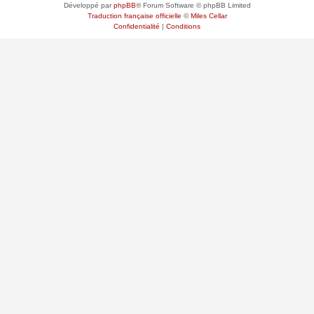
Développé par
phpBB
® Forum Software © phpBB Limited
Traduction française officielle
©
Miles Cellar
Confidentialité
|
Conditions