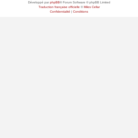
Développé par
phpBB
® Forum Software © phpBB Limited
Traduction française officielle
©
Miles Cellar
Confidentialité
|
Conditions