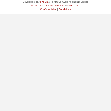
Développé par
phpBB
® Forum Software © phpBB Limited
Traduction française officielle
©
Miles Cellar
Confidentialité
|
Conditions