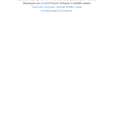
Développé par
phpBB
® Forum Software © phpBB Limited
Traduction française officielle
©
Miles Cellar
Confidentialité
|
Conditions