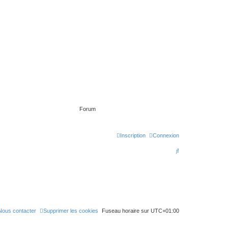
Forum
Inscription
Connexion
R
e
c
h
e
Nous contacter
Supprimer les cookies
Fuseau horaire sur
UTC+01:00
r
c