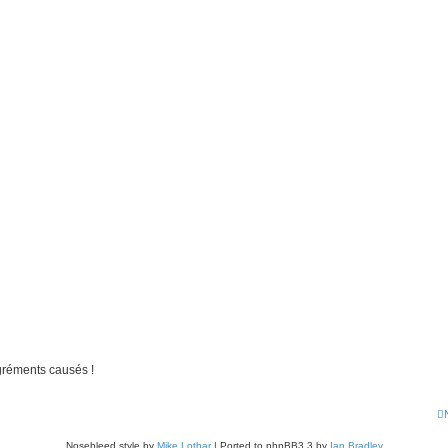
gréments causés !
Nosebleed style by
Mike Lothar
| Ported to phpBB3.3 by
Ian Bradley