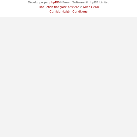
Développé par
phpBB
® Forum Software © phpBB Limited
Traduction française officielle
©
Miles Cellar
Confidentialité
|
Conditions