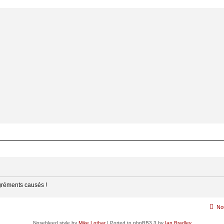
gréments causés !
No
Nosebleed style by
Mike Lothar
| Ported to phpBB3.3 by
Ian Bradley