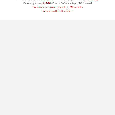
Développé par
phpBB
® Forum Software © phpBB Limited
Traduction française officielle
©
Miles Cellar
Confidentialité
|
Conditions