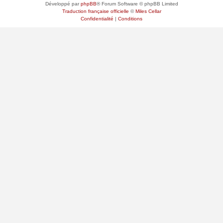
Développé par
phpBB
® Forum Software © phpBB Limited
Traduction française officielle
©
Miles Cellar
Confidentialité
|
Conditions