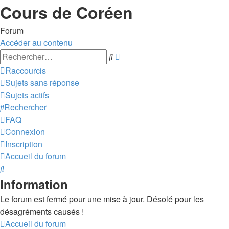
Cours de Coréen
Forum
Accéder au contenu
Recherche
Rechercher
avancée
Raccourcis
Sujets sans réponse
Sujets actifs
Rechercher
FAQ
Connexion
Inscription
Accueil du forum
Rechercher
Information
Le forum est fermé pour une mise à jour. Désolé pour les
désagréments causés !
Accueil du forum