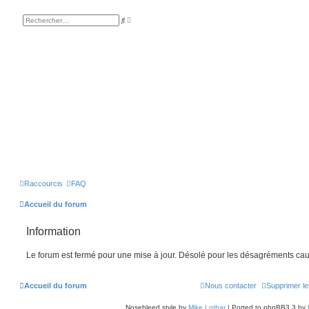
R
R
e
e
c
c
h
h
e
e
r
r
c
c
h
h
e
e
a
r
v
a
n
c
é
e
Raccourcis
FAQ
Accueil du forum
Information
Le forum est fermé pour une mise à jour. Désolé pour les désagréments cau
Accueil du forum
Nous contacter
Supprimer le
Nosebleed style by
Mike Lothar
| Ported to phpBB3.3 by