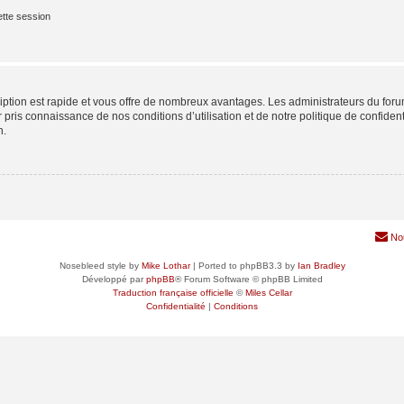
tte session
cription est rapide et vous offre de nombreux avantages. Les administrateurs du fo
ir pris connaissance de nos conditions d’utilisation et de notre politique de confide
n.
No
Nosebleed style by
Mike Lothar
| Ported to phpBB3.3 by
Ian Bradley
Développé par
phpBB
® Forum Software © phpBB Limited
Traduction française officielle
©
Miles Cellar
Confidentialité
|
Conditions