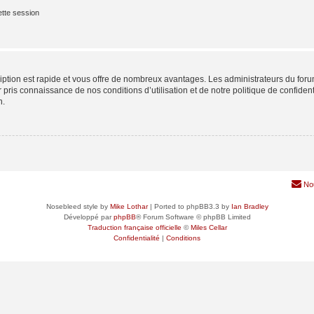
tte session
cription est rapide et vous offre de nombreux avantages. Les administrateurs du fo
ir pris connaissance de nos conditions d’utilisation et de notre politique de confide
n.
No
Nosebleed style by
Mike Lothar
| Ported to phpBB3.3 by
Ian Bradley
Développé par
phpBB
® Forum Software © phpBB Limited
Traduction française officielle
©
Miles Cellar
Confidentialité
|
Conditions