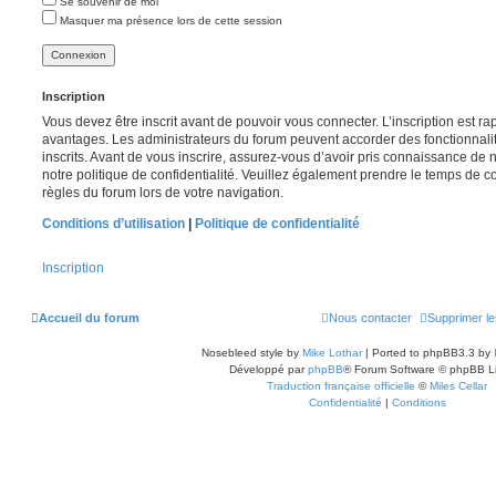
Se souvenir de moi
Masquer ma présence lors de cette session
Inscription
Vous devez être inscrit avant de pouvoir vous connecter. L’inscription est r
avantages. Les administrateurs du forum peuvent accorder des fonctionnalit
inscrits. Avant de vous inscrire, assurez-vous d’avoir pris connaissance de no
notre politique de confidentialité. Veuillez également prendre le temps de co
règles du forum lors de votre navigation.
Conditions d’utilisation
|
Politique de confidentialité
Inscription
Accueil du forum
Nous contacter
Supprimer le
Nosebleed style by
Mike Lothar
| Ported to phpBB3.3 by
Développé par
phpBB
® Forum Software © phpBB L
Traduction française officielle
©
Miles Cellar
Confidentialité
|
Conditions