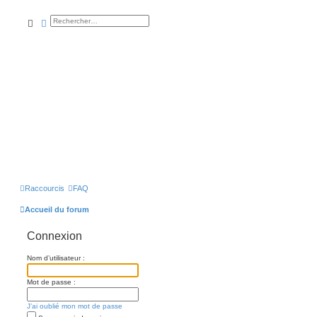
rechercher
recherche
avancée
Raccourcis
FAQ
Accueil du forum
Connexion
Nom d’utilisateur :
Mot de passe :
J’ai oublié mon mot de passe