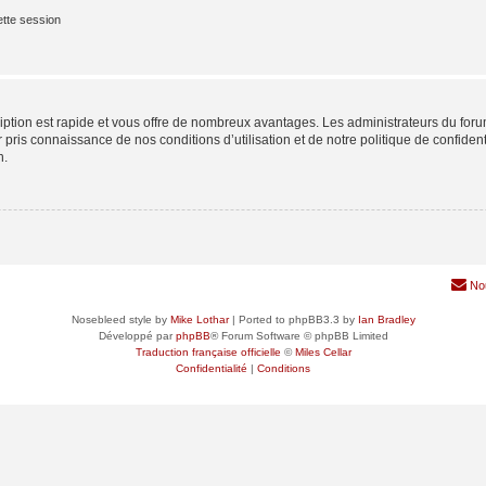
tte session
cription est rapide et vous offre de nombreux avantages. Les administrateurs du fo
ir pris connaissance de nos conditions d’utilisation et de notre politique de confide
n.
No
Nosebleed style by
Mike Lothar
| Ported to phpBB3.3 by
Ian Bradley
Développé par
phpBB
® Forum Software © phpBB Limited
Traduction française officielle
©
Miles Cellar
Confidentialité
|
Conditions