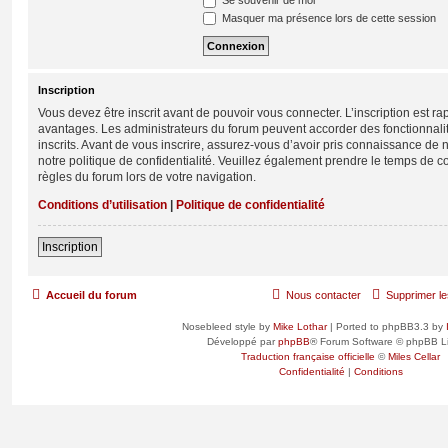
Se souvenir de moi
Masquer ma présence lors de cette session
Inscription
Vous devez être inscrit avant de pouvoir vous connecter. L’inscription est r
avantages. Les administrateurs du forum peuvent accorder des fonctionnalit
inscrits. Avant de vous inscrire, assurez-vous d’avoir pris connaissance de no
notre politique de confidentialité. Veuillez également prendre le temps de co
règles du forum lors de votre navigation.
Conditions d’utilisation
|
Politique de confidentialité
Inscription
Accueil du forum
Nous contacter
Supprimer le
Nosebleed style by
Mike Lothar
| Ported to phpBB3.3 by
Développé par
phpBB
® Forum Software © phpBB L
Traduction française officielle
©
Miles Cellar
Confidentialité
|
Conditions