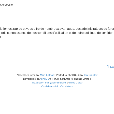
tte session
cription est rapide et vous offre de nombreux avantages. Les administrateurs du fo
ir pris connaissance de nos conditions d’utilisation et de notre politique de confide
n.
No
Nosebleed style by
Mike Lothar
| Ported to phpBB3.3 by
Ian Bradley
Développé par
phpBB
® Forum Software © phpBB Limited
Traduction française officielle
©
Miles Cellar
Confidentialité
|
Conditions