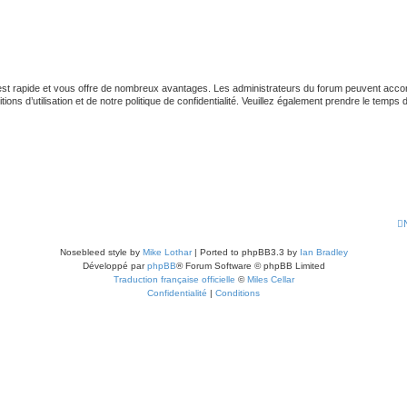
 est rapide et vous offre de nombreux avantages. Les administrateurs du forum peuvent accord
ns d’utilisation et de notre politique de confidentialité. Veuillez également prendre le temps 
Nosebleed style by
Mike Lothar
| Ported to phpBB3.3 by
Ian Bradley
Développé par
phpBB
® Forum Software © phpBB Limited
Traduction française officielle
©
Miles Cellar
Confidentialité
|
Conditions