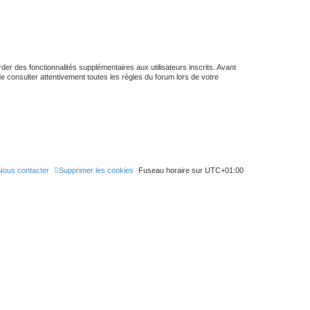
h
e
r
er des fonctionnalités supplémentaires aux utilisateurs inscrits. Avant
de consulter attentivement toutes les règles du forum lors de votre
Nous contacter
Supprimer les cookies
Fuseau horaire sur
UTC+01:00